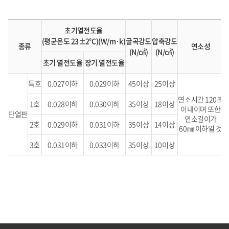
초기열전도율
(평균온도 23±2℃)(W/m·k)
굴곡강도
압축강도
종류
연소성
(N/㎠)
(N/㎠)
(
초기 열전도율
장기 열전도율
(
특호
0.027이하
0.029이하
45이상
25이상
연소시간 120초
1호
0.028이하
0.030이하
35이상
18이상
이내이며 또한
단열판
연소길이가
2호
0.029이하
0.031이하
35이상
14이상
60㎜ 이하일 것
3호
0.031이하
0.033이하
35이상
10이상